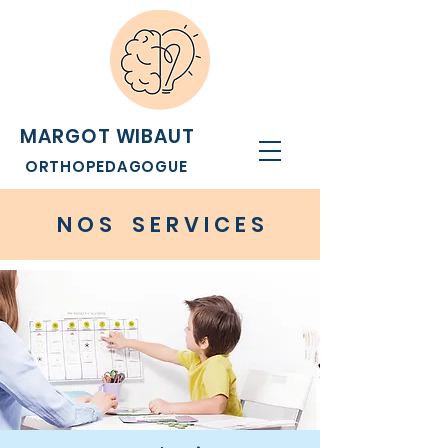
MARGOT WIBAUT
ORTHOPEDAGOGUE
N O S S E R V I C E S